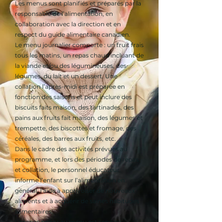
Les menus sont planifiés et préparés par la
responsable de l’alimentation, en
collaboration avec la direction et en
respect du guide alimentaire canadien.
Le menu journalier comporte : un fruit frais
tous les matins, un repas chaud incluant de
la viande et/ou des légumineuses, des
légumes, du lait et un dessert. Une
collation l’après-midi est préparée en
fonction des saisons et peut inclure des
biscuits faits maison, des tartinades, des
pains aux fruits fait maison, des légumes et
trempette, des biscottes et fromage, des
céréales, des barres aux fruits, etc.
Dans le cadre des activités prévues au
programme, et lors des périodes de repas
et collation, le personnel éducateur
informe l’enfant sur l’alimentation en
général, l’aide à apprivoiser de nouveaux
aliments et à acquérir de saines habitudes
alimentaires.
Le repas prévu au menu est servi au