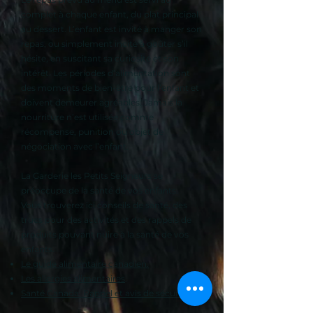
complet à chaque enfant, du plat principal
au dessert. L’enfant est invité à manger son
repas, ou simplement incité à goûter s’il
hésite, en suscitant sa curiosité et son
intérêt. Les périodes d’alimentation sont
des moments de bien-être pour l’enfant et
doivent demeurer agréables. Jamais la
nourriture n’est utilisée comme
récompense, punition ou objet de
négociation avec l’enfant.
La Garderie les Petits Seigneurs se
préoccupe de la santé de vos enfants.
Vous trouverez ici conseils de santé, des
trucs pour des activités et des rappels de
produits pouvant nuire à la santé de vos
enfants.
Le guide alimentaire canadien.
Les allergies alimentaires
.
Santé Canada: Rappel et avis de sécurité.